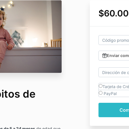
$60.00
Enviar com
Tarjeta de Cré
itos de
PayPal
s de 5 a 24 meses
de edad que